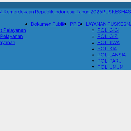
PUSKESMAS
Dokumen Publik
PPID
LAYANAN PUSKESM
t Pelayanan
POLI GIGI
 Pelayanan
POLI GIZI
Layanan
POLI JIWA
POLI KIA
POLI LANSIA
POLI PARU
POLI UMUM