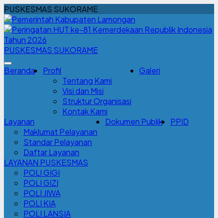
PUSKESMAS SUKORAME
PUSKESMAS SUKORAME
Beranda
Profil
Galeri
Tentang Kami
Visi dan Misi
Struktur Organisasi
Kontak Kami
Layanan
Dokumen Publik
PPID
Maklumat Pelayanan
Standar Pelayanan
Daftar Layanan
LAYANAN PUSKESMAS
POLI GIGI
POLI GIZI
POLI JIWA
POLI KIA
POLI LANSIA